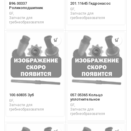
B96.00337
201.11645 Гидронасос
Роликоподшипник
GF
,
сферический 22213
GF
,
Запчасти для
Запчасти для
гребнеобразователя
гребнеобразователя
100.60835 Зуб
057.05365 Кольцо
уплотнительное
GF
,
Запчасти для
GF
,
гребнеобразователя
Запчасти для
гребнеобразователя